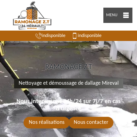
MENU
indisponible
indisponible
RAMONAGE Z.T
Nettoyage et démoussage de dallage Mireval
Nous intervenons 24h/24 sur 7j/7 en cas
d'urgence
Nos réalisations
Nous contacter