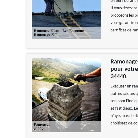
erreurs durant 
si vous devez r
proposons les p
vous garantiron
certificat de r
Ramonage 
pour votre
34440
Exécuter un ram
autres saletés 
son nom l’indiqu
et fastidieux. 
n’ayez pas de do
choisissez de c