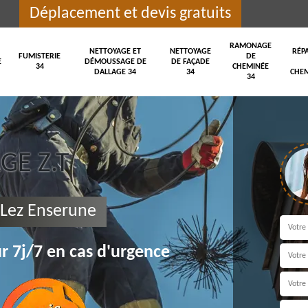
Déplacement et devis gratuits
RAMONAGE
NETTOYAGE ET
NETTOYAGE
RÉP
FUMISTERIE
DE
E
DÉMOUSSAGE DE
DE FAÇADE
34
CHEMINÉE
DALLAGE 34
34
CHEM
34
E Z.T
Lez Enserune
r 7j/7 en cas d'urgence