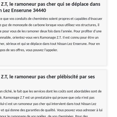
.T, le ramoneur pas cher qui se déplace dans
n Lez Enserune 34440
 ce que vos conduits de cheminées soient propres et capables d’évacuer
e gaz de monoxyde de carbone lorsque vous utilisez vos structures, il
e pour vous de les ramoner deux fois dans l’année. Pour profiter d’une
sonnable, orientez-vous vers Ramonage Z.T. Il est connu pour être un
er, sérieux et qui se déplace dans tout Nissan Lez Enserune. Pour en
opos de ses offres, vous pouvez l’appeler.
.T, le ramoneur pas cher plébiscité par ses
un cliché, le fait que les services dont les coûts sont abordables sont de
é, Ramonage Z.T est un prestataire qui prouve que cela n’est pas
elui-ci est un ramoneur pas cher qui intervient dans tout Nissan Lez
et qui donne des garanties de qualité. Vous pouvez vous adresser à lui
 pour le ramonage de vos poêles, de vos cheminées. Pour des