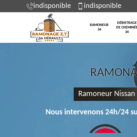
indisponible
indisponible
DÉBISTRAGE
RAMONEUR
DE CHEMINÉ
34
34
RAMONAG
Ramoneur Nissan 
Nous intervenons 24h/24 su