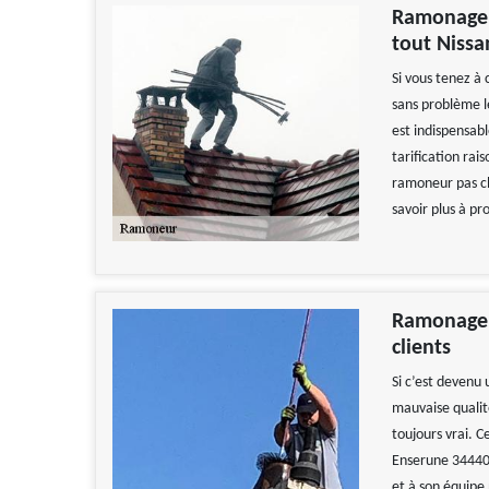
Ramonage Z
tout Nissa
Si vous tenez à
sans problème l
est indispensabl
tarification rai
ramoneur pas ch
savoir plus à pr
Ramonage Z
clients
Si c’est devenu 
mauvaise qualit
toujours vrai. C
Enserune 34440 
et à son équipe