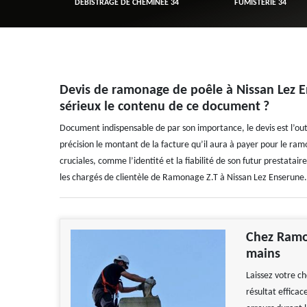
R 34
DÉBISTRAGE DE CHEMINÉE 34
FUMISTERIE 34
Devis de ramonage de poêle à Nissan Lez 
sérieux le contenu de ce document ?
Document indispensable de par son importance, le devis est l’ou
précision le montant de la facture qu’il aura à payer pour le ra
cruciales, comme l’identité et la fiabilité de son futur prestata
les chargés de clientèle de Ramonage Z.T à Nissan Lez Enserune.
Chez Ramo
mains
Laissez votre c
résultat efficac