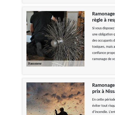
Ramonage d
règle à re
Si vous dispose
une obligation q
des occupants d
toxiques, mais 
confiance propos
ramonage de vos
Ramonage Z
prix à Nis
En cette période
éviter tout ris
d’incendie. L’e