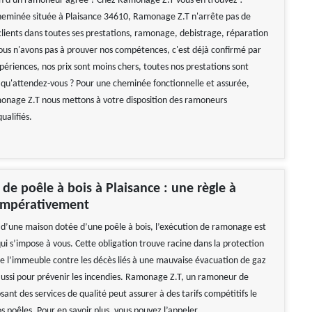
n d'un ramoneur agréé ? Chez Ramonage Z.T vous en trouvez !
heminée située à Plaisance 34610, Ramonage Z.T n'arrête pas de
clients dans toutes ses prestations, ramonage, debistrage, réparation
us n'avons pas à prouver nos compétences, c'est déjà confirmé par
périences, nos prix sont moins chers, toutes nos prestations sont
s qu'attendez-vous ? Pour une cheminée fonctionnelle et assurée,
nage Z.T nous mettons à votre disposition des ramoneurs
ualifiés.
e poêle à bois à Plaisance : une règle à
 impérativement
z d’une maison dotée d’une poêle à bois, l’exécution de ramonage est
ui s’impose à vous. Cette obligation trouve racine dans la protection
e l’immeuble contre les décès liés à une mauvaise évacuation de gaz
aussi pour prévenir les incendies. Ramonage Z.T, un ramoneur de
ant des services de qualité peut assurer à des tarifs compétitifs le
 poêles. Pour en savoir plus, vous pouvez l’appeler.