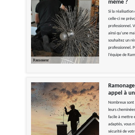
même ?
Si la réalisatio
celle-ci ne prév
professionnel. 
ainsi qu’une maî
souhaitez un ré
professionnel. P
l’équipe de Ram
Ramonage p
appel à u
Nombreux sont l
leurs cheminées
facile à mettre 
adaptés, vous n’
sécurité de vot