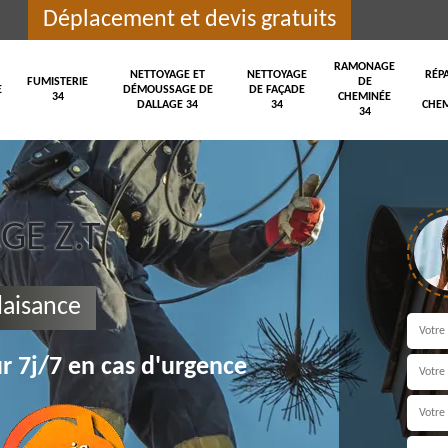
Déplacement et devis gratuits
RAMONAGE
NETTOYAGE ET
NETTOYAGE
RÉP
FUMISTERIE
DE
E
DÉMOUSSAGE DE
DE FAÇADE
34
CHEMINÉE
DALLAGE 34
34
CHEM
34
E Z.T
aisance
r 7j/7 en cas d'urgence