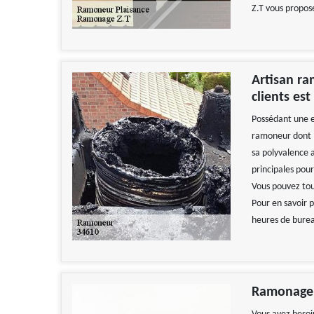
Z.T vous propose
Artisan ra
clients est
Possédant une e
ramoneur dont l
sa polyvalence a
principales pour
Vous pouvez tou
Pour en savoir 
heures de bure
Ramonage Z