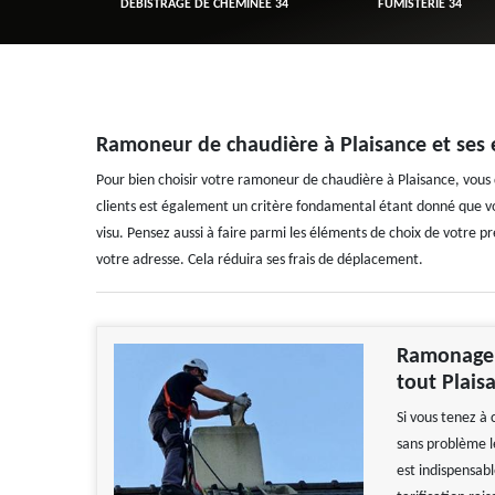
R 34
DÉBISTRAGE DE CHEMINÉE 34
FUMISTERIE 34
Ramoneur de chaudière à Plaisance et ses e
Pour bien choisir votre ramoneur de chaudière à Plaisance, vous 
clients est également un critère fondamental étant donné que vou
visu. Pensez aussi à faire parmi les éléments de choix de votre pr
votre adresse. Cela réduira ses frais de déplacement.
Ramonage Z
tout Plais
Si vous tenez à
sans problème l
est indispensabl