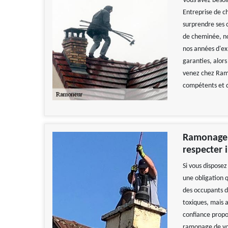
Vous avez besoi
Entreprise de c
surprendre ses 
de cheminée, no
nos années d'ex
garanties, alor
venez chez Ramo
compétents et q
Ramonage d
respecter
Si vous dispose
une obligation q
des occupants d
toxiques, mais 
confiance propos
ramonage de vos