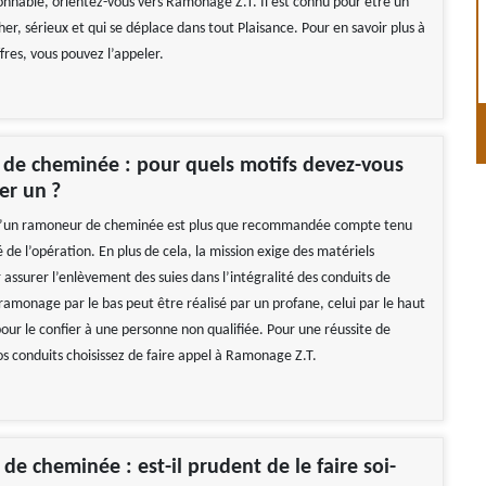
sonnable, orientez-vous vers Ramonage Z.T. Il est connu pour être un
r, sérieux et qui se déplace dans tout Plaisance. Pour en savoir plus à
fres, vous pouvez l’appeler.
de cheminée : pour quels motifs devez-vous
er un ?
 d’un ramoneur de cheminée est plus que recommandée compte tenu
 de l’opération. En plus de cela, la mission exige des matériels
 assurer l’enlèvement des suies dans l’intégralité des conduits de
ramonage par le bas peut être réalisé par un profane, celui par le haut
our le confier à une personne non qualifiée. Pour une réussite de
os conduits choisissez de faire appel à Ramonage Z.T.
e cheminée : est-il prudent de le faire soi-