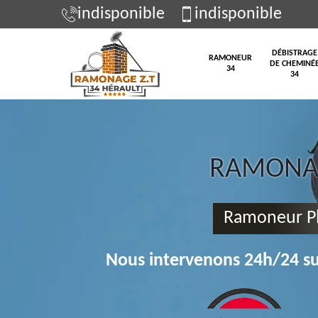
indisponible
indisponible
DÉBISTRAGE
RAMONEUR
DE CHEMINÉ
34
34
RAMONAG
Ramoneur Pl
Nous intervenons 24h/24 su