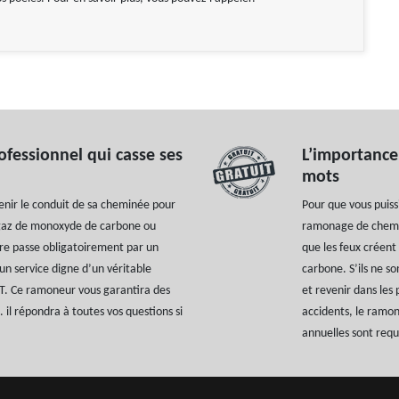
fessionnel qui casse ses
L’importanc
mots
etenir le conduit de sa cheminée pour
Pour que vous puis
 gaz de monoxyde de carbone ou
ramonage de chemin
ure passe obligatoirement par un
que les feux créent
un service digne d’un véritable
carbone. S’ils ne s
T. Ce ramoneur vous garantira des
et revenir dans les 
. il répondra à toutes vos questions si
accidents, le ramon
annuelles sont requi