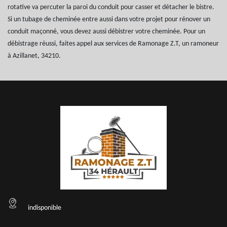
rotative va percuter la paroi du conduit pour casser et détacher le bistre.
Si un tubage de cheminée entre aussi dans votre projet pour rénover un
conduit maçonné, vous devez aussi débistrer votre cheminée. Pour un
débistrage réussi, faites appel aux services de Ramonage Z.T, un ramoneur
à Azillanet, 34210.
indisponible