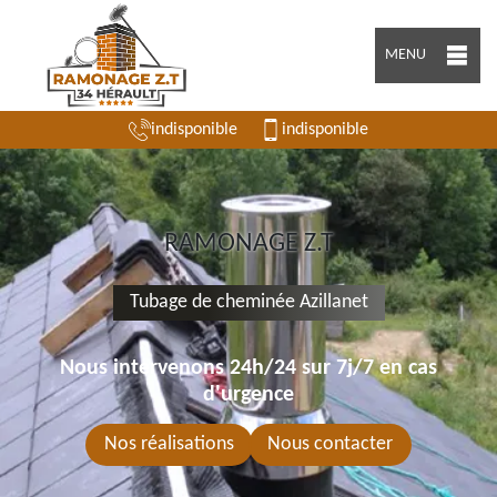
MENU
indisponible
indisponible
RAMONAGE Z.T
Tubage de cheminée Azillanet
Nous intervenons 24h/24 sur 7j/7 en cas
d'urgence
Nos réalisations
Nous contacter