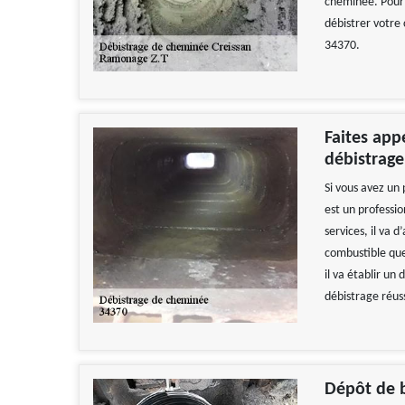
cheminée. Pour é
débistrer votre
34370.
Faites app
débistrag
Si vous avez un
est un professio
services, il va 
combustible que
il va établir un
débistrage réus
Dépôt de b