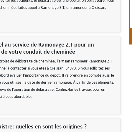
viter les accidents, le débistrage est une opération obligatoire. Pour
 cheminée, faites appel à Ramonage Z.T, un ramoneur à Creissan,
el au service de Ramonage Z.T pour un
e de votre conduit de cheminée
 projet de débistrage de cheminée, l’artisan ramoneur Ramonage Z.T
nnel à contacter si vous êtes à Creissan, 34370. Si vous sollicitez ses
d’abord évaluer l’importance du dépôt. Il va prendre en compte aussi le
 vous utilisez, la date du dernier ramonage. À partir de ces éléments,
 devis de l’opération de débistrage. Confiez-lui les travaux pour un
si à cout abordable.
istre: quelles en sont les origines ?