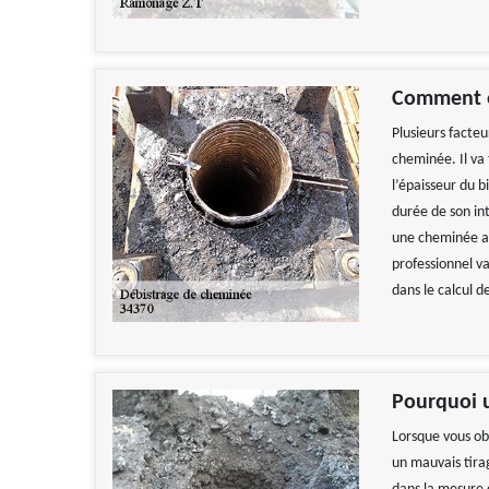
Comment es
Plusieurs facte
cheminée. Il va 
l’épaisseur du b
durée de son in
une cheminée av
professionnel v
dans le calcul d
Pourquoi u
Lorsque vous ob
un mauvais tira