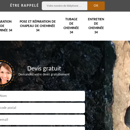
ÊTRE RAPPELÉ
TUBAGE
ENTRETIEN
ARATION
POSE ET RÉPARATION DE
DE
DE
DE
CHAPEAU DE CHEMINÉE
CHEMINÉE
CHEMINÉE
INÉE 34
34
34
34
Devis gratuit
Demandez votre devis gratuitement