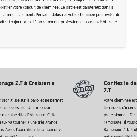
ù il peut provoquer une inhalation de gaz toxique. Il est donc très
bistrer votre conduit de cheminée. Le bistre est dangereux dans la
enflamme facilement. Pensez à débistrer votre cheminée pour éviter de
 Faites toujours appel à un ramoneur professionnel pour un débistrage
nage Z.T à Creissan a
Confiez le d
Z.T
isson glisse sur la paroi et ne permet
Votre cheminée est 
t donc nécessaire. Un ramoneur
les risques d'incen
 machine dite débistreuse. Cette
professionnel ! Tâc
eaux va tourner à une très grande
ramonage, si vous d
tre. Après l’opération, le ramoneur va
Ramonage Z.T. Prof