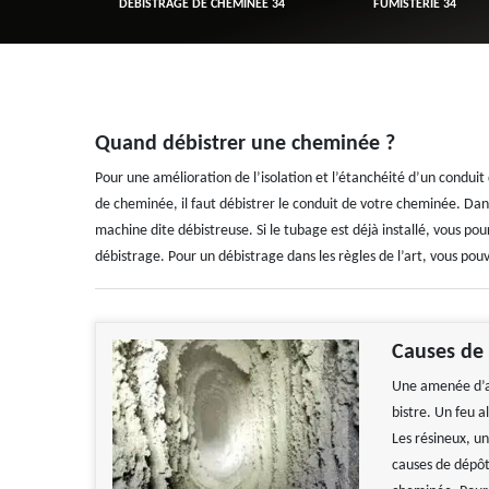
R 34
DÉBISTRAGE DE CHEMINÉE 34
FUMISTERIE 34
Quand débistrer une cheminée ?
Pour une amélioration de l’isolation et l’étanchéité d’un condui
de cheminée, il faut débistrer le conduit de votre cheminée. Dan
machine dite débistreuse. Si le tubage est déjà installé, vous po
débistrage. Pour un débistrage dans les règles de l’art, vous po
Causes de 
Une amenée d’ai
bistre. Un feu 
Les résineux, un
causes de dépôt 