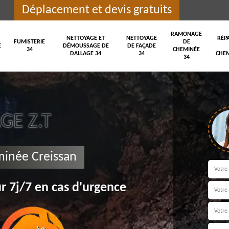
Déplacement et devis gratuits
RAMONAGE
NETTOYAGE ET
NETTOYAGE
RÉP
FUMISTERIE
DE
E
DÉMOUSSAGE DE
DE FAÇADE
34
CHEMINÉE
DALLAGE 34
34
CHEM
34
E Z.T
minée Creissan
r 7j/7 en cas d'urgence