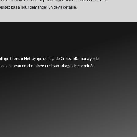
ous offrons des services à prix compétitif alors pour connaître à
'hésitez pas à nous demander un devis détaillé.
llage Creissan
Nettoyage de façade Creissan
Ramonage de
n de chapeau de cheminée Creissan
Tubage de cheminée