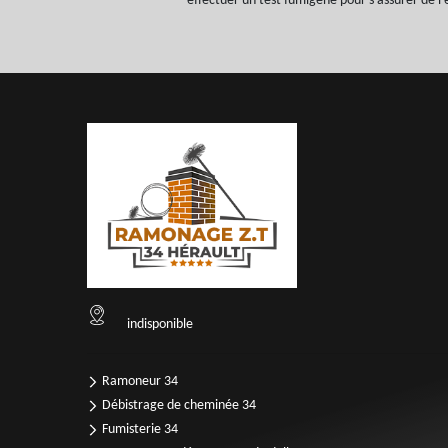
effectuer un test fumigène pour s’assurer de l’
indisponible
Ramoneur 34
Débistrage de cheminée 34
Fumisterie 34