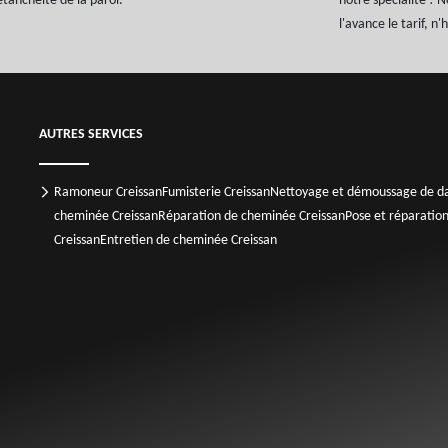
étanchéité de la paroi.
notre spécialité ! N
l'avance le tarif, n
AUTRES SERVICES
Ramoneur Creissan
Fumisterie Creissan
Nettoyage et démoussage de da
cheminée Creissan
Réparation de cheminée Creissan
Pose et réparatio
Creissan
Entretien de cheminée Creissan