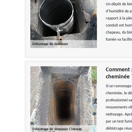
Un dépôt de bist
d’humidité de p
rapport à la piè
conduit est humi
chapeau, du bist
fumée va facilit
Comment p
cheminée 
Si un ramonage c
cheminée, le dé
professionnel v
mouvements vibra
nettoyage. Après
par un test fum
débistrage réus