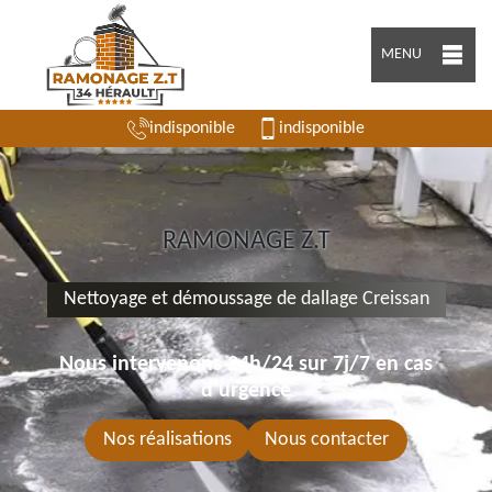
MENU
indisponible
indisponible
RAMONAGE Z.T
Nettoyage et démoussage de dallage Creissan
Nous intervenons 24h/24 sur 7j/7 en cas
d'urgence
Nos réalisations
Nous contacter