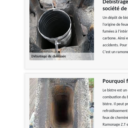
Debistrage
société de
Un dépôt de bis
l’origine de fe
fumées à l’inté
carbone. Ainsi e
accidents. Pour
C’est un ramoneu
Pourquoi f
Le bistre est un
combustion du b
bistre. Il peut 
refroidissement 
feux de cheminée
Ramonage Z.T es