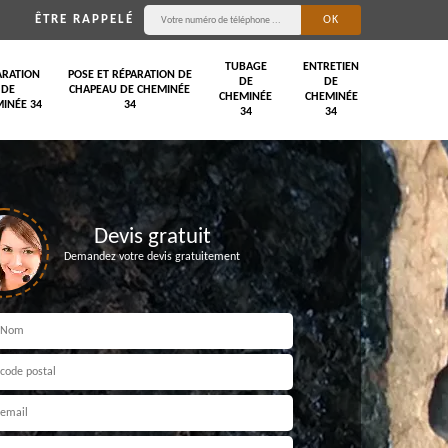
ÊTRE RAPPELÉ
TUBAGE
ENTRETIEN
ARATION
POSE ET RÉPARATION DE
DE
DE
DE
CHAPEAU DE CHEMINÉE
CHEMINÉE
CHEMINÉE
INÉE 34
34
34
34
Devis gratuit
Demandez votre devis gratuitement