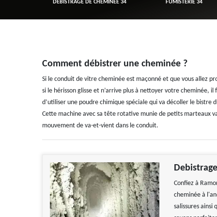
R 34
DÉBISTRAGE DE CHEMINÉE 34
FUMISTERIE 34
Comment débistrer une cheminée ?
Si le conduit de vitre cheminée est maçonné et que vous allez p
si le hérisson glisse et n’arrive plus à nettoyer votre cheminée, il f
d’utiliser une poudre chimique spéciale qui va décoller le bistre
Cette machine avec sa tête rotative munie de petits marteaux va p
mouvement de va-et-vient dans le conduit.
Debistrage
Confiez à Ramon
cheminée à l'an
salissures ainsi