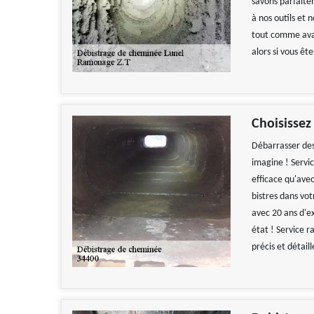
savons parfaite
à nos outils et 
tout comme avan
alors si vous êt
Choisissez
Débarrasser des 
imagine ! Servic
efficace qu'ave
bistres dans vo
avec 20 ans d'e
état ! Service r
précis et détaill