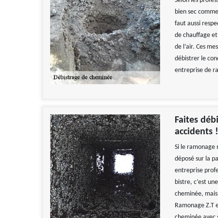
Selon les profess
bien sec comme 
faut aussi respe
de chauffage et
de l’air. Ces me
débistrer le con
entreprise de 
Faites déb
accidents 
Si le ramonage n
déposé sur la pa
entreprise prof
bistre, c’est un
cheminée, mais 
Ramonage Z.T es
cheminée avec 