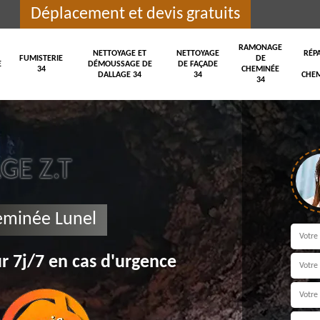
Déplacement et devis gratuits
RAMONAGE
NETTOYAGE ET
NETTOYAGE
RÉP
FUMISTERIE
DE
E
DÉMOUSSAGE DE
DE FAÇADE
34
CHEMINÉE
DALLAGE 34
34
CHEM
34
E Z.T
eminée Lunel
r 7j/7 en cas d'urgence