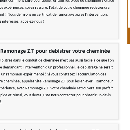
ment comment faire pour debistrer tous les types de cheminée ! Grâce
nos expériences, soyez rassuré, l'état de votre cheminée redeviendra
t ! Nous délivrons un certificat de ramonage après l'intervention,
es intéressés, appelez-nous !
 Ramonage Z.T pour debistrer votre cheminée
bistres dans le conduit de cheminée n'est pas aussi facile à ce que l'on
e demandant l'intervention d'un professionnel, le debistrage ne serait
c un ramoneur expérimenté ! Si vous constatez l'accumulation des
tre cheminée, appelez vite Ramonage Z.T pour les enlever ! Ramoneur
xpérience, avec Ramonage Z.T, votre cheminée retrouvera son parfait
apide et réussi, vous devez juste nous contacter pour obtenir un devis
é.