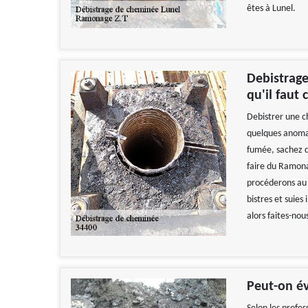
êtes à Lunel.
Debistrag
qu'il faut 
Debistrer une c
quelques anomali
fumée, sachez q
faire du Ramona
procéderons au 
bistres et suies
alors faites-no
Peut-on év