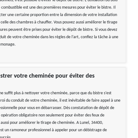
ionnels, il est possible d’éviter le dépôt de bistre. L’utilisation bu bois
combustible est une des premières mesures pour éviter le bistre. Il
cter une certaine proportion entre la dimension de votre installation
 celle des chambres à chauffer. Vous pouvez aussi améliorer le tirage
sures peuvent être prises pour éviter le dépôt de bistre. Si vous devez
duit de votre cheminée dans les règles de l’art, confiez la tâche à une
ramonage.
istrer votre cheminée pour éviter des
!
e suffit plus à nettoyer votre cheminée, parce que du bistre s’est
roi du conduit de votre cheminée, il est inévitable de faire appel à une
essionnelle pour vous en débarrasser. Dès constatation de dépôt de
e opération obligatoire non seulement pour éviter des feux de
aussi pour améliorer le tirage de cheminée. A Lunel, 34400,
t un ramoneur professionnel à appeler pour un débistrage de
succès.