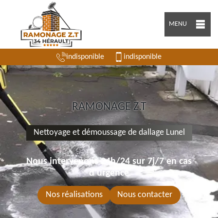
MENU
indisponible
indisponible
RAMONAGE Z.T
Nettoyage et démoussage de dallage Lunel
Nous intervenons 24h/24 sur 7j/7 en cas
d'urgence
Nos réalisations
Nous contacter