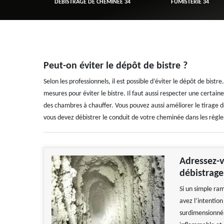
R 34
DÉBISTRAGE DE CHEMINÉE 34
FUMISTERIE 34
Peut-on éviter le dépôt de bistre ?
Selon les professionnels, il est possible d’éviter le dépôt de bis
mesures pour éviter le bistre. Il faut aussi respecter une certain
des chambres à chauffer. Vous pouvez aussi améliorer le tirage de 
vous devez débistrer le conduit de votre cheminée dans les règle
Adressez-v
débistrag
Si un simple ra
avez l’intentio
surdimensionné, 