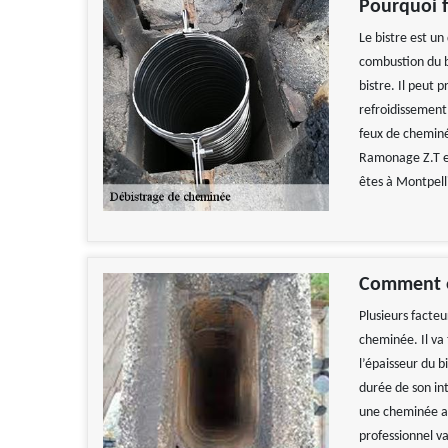
Pourquoi f
Le bistre est un
combustion du b
bistre. Il peut 
refroidissement 
feux de cheminée
Ramonage Z.T es
êtes à Montpell
Comment es
Plusieurs facte
cheminée. Il va 
l’épaisseur du b
durée de son in
une cheminée av
professionnel v