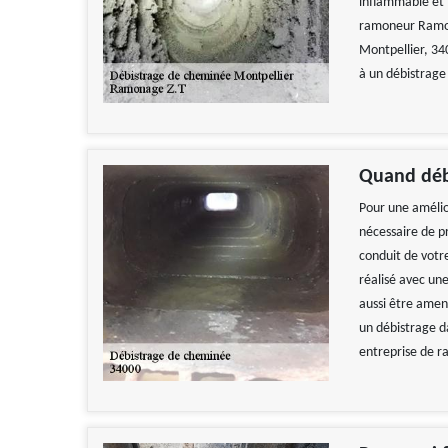
inflammable et i
ramoneur Ramon
Montpellier, 340
à un débistrage
Quand déb
Pour une amélior
nécessaire de p
conduit de votr
réalisé avec une
aussi être amen
un débistrage da
entreprise de 