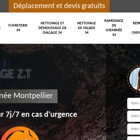
Déplacement et devis gratuits
RAMONAGE
NETTOYAGE ET
NETTOYAGE
RÉP
FUMISTERIE
DE
E
DÉMOUSSAGE DE
DE FAÇADE
34
CHEMINÉE
DALLAGE 34
34
CHEM
34
E Z.T
née Montpellier
r 7j/7 en cas d'urgence