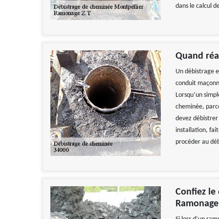
dans le calcul d
Quand réal
Un débistrage e
conduit maçonné 
Lorsqu’un simpl
cheminée, parce 
devez débistrer
installation, fa
procéder au déb
Confiez le
Ramonage 