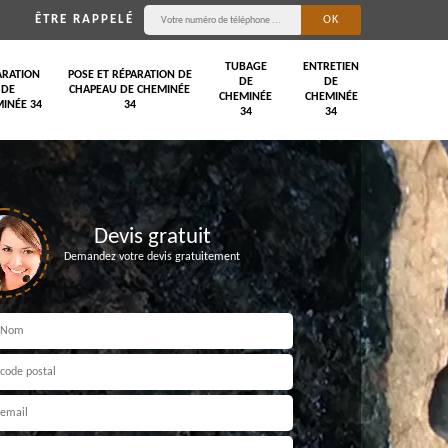
ÊTRE RAPPELÉ
TUBAGE
ENTRETIEN
ARATION
POSE ET RÉPARATION DE
DE
DE
DE
CHAPEAU DE CHEMINÉE
CHEMINÉE
CHEMINÉE
INÉE 34
34
34
34
Devis gratuit
Demandez votre devis gratuitement