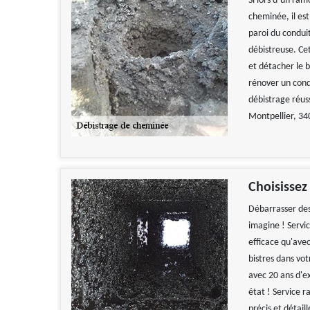
Si lors d’un ram
cheminée, il est
paroi du condui
débistreuse. Ce
et détacher le 
rénover un cond
débistrage réus
Montpellier, 34
Choisissez
Débarrasser des 
imagine ! Servic
efficace qu'ave
bistres dans vo
avec 20 ans d'e
état ! Service r
précis et détaill