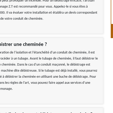
l peut provoquer un incendie. Pour un débistrage efficace, l’artisan
age Z.T est recommandé pour vous. Appelez-le si vous êtes à
00. Il va évaluer votre installation et établira un devis correspondant
 de votre conduit de cheminée.
istrer une cheminée ?
ation de l’isolation et l’étanchéité d’un conduit de cheminée, il est
rocéder à un tubage. Avant le tubage de cheminée, il faut débistrer le
e cheminée. Dans le cas d’un conduit maçonné, le débistrage est
 machine dite débistreuse. Si le tubage est déjà installé, vous pourrez
é à débistrer la cheminée en utilisant une buche de débistrage. Pour
ns les règles de l’art, vous pouvez faire appel aux services d’une
ramonage.