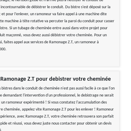
onage, le hérisson glisse et n’arrive plus à nettoyer le conduit de
 incontournable de débistrer le conduit. Du bistre s’est déposé sur la
t et pour l’enlever, un ramoneur va faire appel à une machine dite
tte machine à tête rotative va percuter la paroi du conduit pour casser
bistre. Si un tubage de cheminée entre aussi dans votre projet pour
uit maçonné, vous devez aussi débistrer votre cheminée. Pour un
si, faites appel aux services de Ramonage Z.T, un ramoneur à
000.
 Ramonage Z.T pour debistrer votre cheminée
bistres dans le conduit de cheminée n'est pas aussi facile à ce que l'on
e demandant l'intervention d'un professionnel, le debistrage ne serait
c un ramoneur expérimenté ! Si vous constatez l'accumulation des
tre cheminée, appelez vite Ramonage Z.T pour les enlever ! Ramoneur
xpérience, avec Ramonage Z.T, votre cheminée retrouvera son parfait
apide et réussi, vous devez juste nous contacter pour obtenir un devis
é.