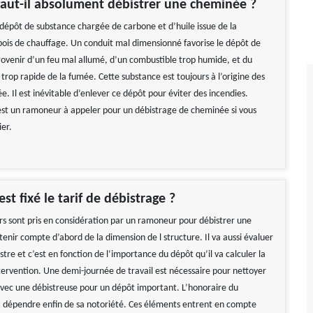
aut-il absolument débistrer une cheminée ?
 dépôt de substance chargée de carbone et d’huile issue de la
ois de chauffage. Un conduit mal dimensionné favorise le dépôt de
provenir d’un feu mal allumé, d’un combustible trop humide, et du
trop rapide de la fumée. Cette substance est toujours à l’origine des
. Il est inévitable d’enlever ce dépôt pour éviter des incendies.
t un ramoneur à appeler pour un débistrage de cheminée si vous
ier.
t fixé le tarif de débistrage ?
urs sont pris en considération par un ramoneur pour débistrer une
tenir compte d’abord de la dimension de l structure. Il va aussi évaluer
istre et c’est en fonction de l‘importance du dépôt qu’il va calculer la
tervention. Une demi-journée de travail est nécessaire pour nettoyer
ec une débistreuse pour un dépôt important. L’honoraire du
a dépendre enfin de sa notoriété. Ces éléments entrent en compte