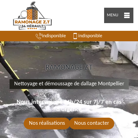
MENU
indisponible
indisponible
RAMONAGE Z.T
Nettoyage et démoussage de dallage Montpellier
Nous intervenons 24h/24 sur 7j/7 en cas
d'urgence
Nos réalisations
Nous contacter