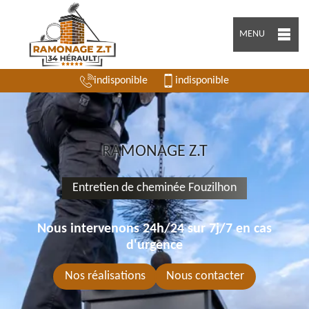
MENU
indisponible
indisponible
RAMONAGE Z.T
Entretien de cheminée Fouzilhon
Nous intervenons 24h/24 sur 7j/7 en cas
d'urgence
Nos réalisations
Nous contacter