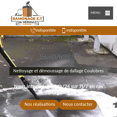
MENU
indisponible
indisponible
RAMONAGE Z.T
Nettoyage et démoussage de dallage Coulobres
Nous intervenons 24h/24 sur 7j/7 en cas
d'urgence
Nos réalisations
Nous contacter