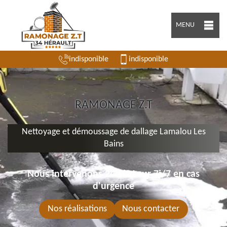
MENU
indisponible
indisponible
RAMONAGE Z.T
Nettoyage et démoussage de dallage Lamalou Les
Bains
Nous intervenons 24h/24 sur 7j/7 en cas
d'urgence
Nos réalisations
Nous contacter