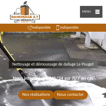
MENU
indisponible
indisponible
RAMONAGE Z.T
Nettoyage et démoussage de dallage Le Pouget
Nous intervenons 24h/24 sur 7j/7 en cas
d'urgence
Nos réalisations
Nous contacter