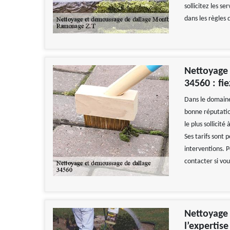
sollicitez les s
dans les règles d
Nettoyage
34560 : fi
Dans le domaine
bonne réputatio
le plus sollicit
Ses tarifs sont 
interventions. P
contacter si vo
Nettoyage 
l’expertis