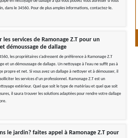
quipe en nettoyage de dallage à qui vous pouvez vous adresser si vous
n, dans le 34560. Pour de plus amples informations, contactez-le.
 les services de Ramonage Z.T pour un
 et démoussage de dallage
560, les propriétaires s’adressent de préférence à Ramonage Z.T
ge et un démoussage de dallage. Un nettoyage à l’eau ne suffit pas à
e propre et net. Si vous avez un dallage à nettoyer et à démousser, il
 solliciter les services d’un professionnel. Ramonage Z.T est un
ettoyage extérieur. Quel que soit le type de matériau et quel que soit
ssures, il saura trouver les solutions adaptées pour rendre votre dallage
pre.
ns le jardin? faites appel à Ramonage Z.T pour