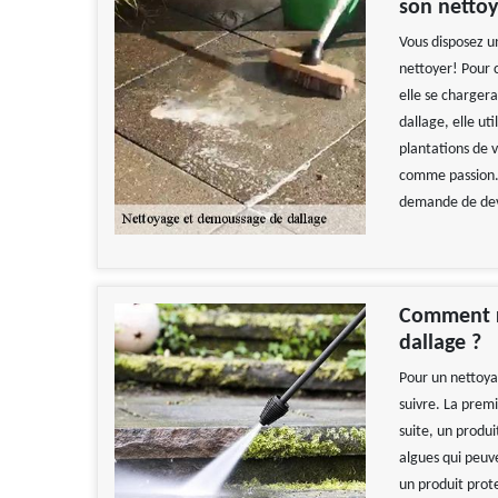
son netto
Vous disposez u
nettoyer! Pour c
elle se charger
dallage, elle ut
plantations de v
comme passion. 
demande de devi
Comment r
dallage ?
Pour un nettoyag
suivre. La premi
suite, un produ
algues qui peuve
un produit prot