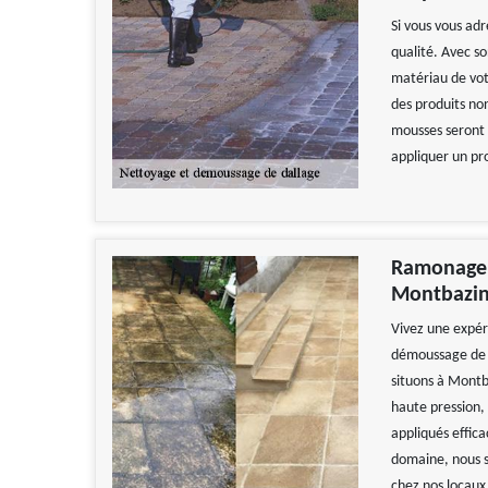
Si vous vous ad
qualité. Avec so
matériau de votr
des produits non
mousses seront e
appliquer un pr
Ramonage Z
Montbazi
Vivez une expér
démoussage de d
situons à Montb
haute pression, 
appliqués effic
domaine, nous s
chez nos locaux