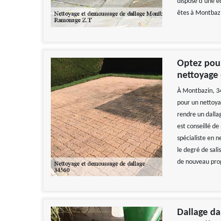
dispose d’une é
êtes à Montbazi
Optez pour
nettoyage
À Montbazin, 34
pour un nettoya
rendre un dallag
est conseillé de
spécialiste en n
le degré de sali
de nouveau pro
Dallage da