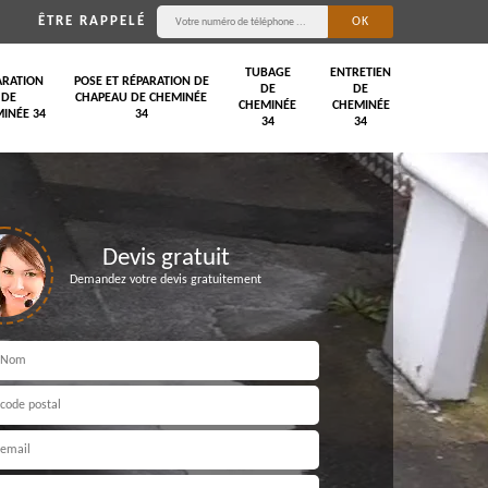
ÊTRE RAPPELÉ
TUBAGE
ENTRETIEN
ARATION
POSE ET RÉPARATION DE
DE
DE
DE
CHAPEAU DE CHEMINÉE
CHEMINÉE
CHEMINÉE
INÉE 34
34
34
34
Devis gratuit
Demandez votre devis gratuitement