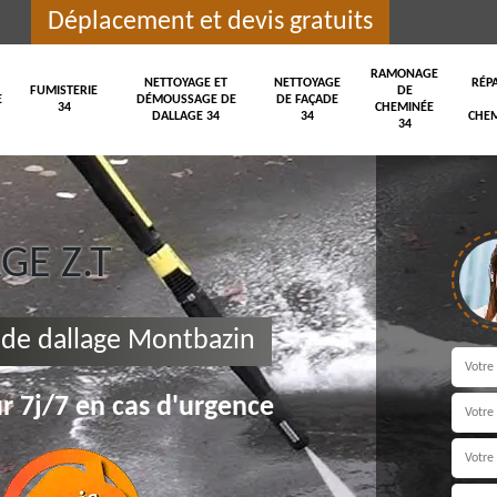
Déplacement et devis gratuits
RAMONAGE
NETTOYAGE ET
NETTOYAGE
RÉP
FUMISTERIE
DE
E
DÉMOUSSAGE DE
DE FAÇADE
34
CHEMINÉE
DALLAGE 34
34
CHEM
34
E Z.T
de dallage Montbazin
r 7j/7 en cas d'urgence