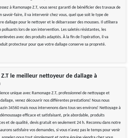
ressez à Ramonage Z.T, vous serez garanti de bénéficier des travaux de
n savoir-faire, il va intervenir chez vous, quel que soit le type de
e dallage pour le nettoyer et le débarrasser des mousses. Il utilisera
 polluants lors de son intervention. Les saletés résistantes, les
nlevées avec des produits adaptés. À la fin de l’opération, il va
oduit protecteur pour que votre dallage conserve sa propreté.
.T le meilleur nettoyeur de dallage à
n
ience unique avec Ramonage Z.T, professionnel de nettoyage et
allage, venez découvrir nos différentes prestations! Nous nous
azin 34560 mais nous intervenons dans tous ses environs! Nettoyage à
démoussage efficace et satisfaisant, prix abordable, produits
aces et de qualité, devis gratuit en seulement 24 h. Reconnu dans notre
aurons satisfaire vos demandes, si vous n'avez pas le temps pour venir
, appelez-nous tout simplement et notre équipe viendra chez vous.