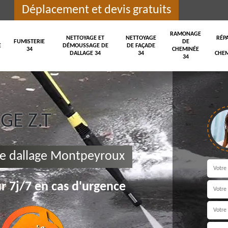
Déplacement et devis gratuits
RAMONAGE
NETTOYAGE ET
NETTOYAGE
RÉP
FUMISTERIE
DE
E
DÉMOUSSAGE DE
DE FAÇADE
34
CHEMINÉE
DALLAGE 34
34
CHEM
34
E Z.T
e dallage Montpeyroux
r 7j/7 en cas d'urgence