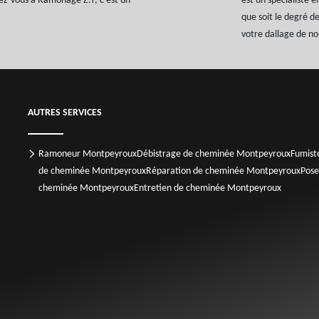
ez-vous à Ramonage Z.T, c’est un
est un spécialiste 
que soit le degré de
votre dallage de n
AUTRES SERVICES
Ramoneur Montpeyroux
Débistrage de cheminée Montpeyroux
Fumist
de cheminée Montpeyroux
Réparation de cheminée Montpeyroux
Pose
cheminée Montpeyroux
Entretien de cheminée Montpeyroux