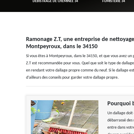
R 34
DÉBISTRAGE DE CHEMINÉE 34
FUMISTERIE 34
Ramonage Z.T, une entreprise de nettoyage
Montpeyroux, dans le 34150
Si vous êtes à Montpeyroux, dans le 34150, et que vous avez un
Z.T est recommandée pour vous. Quel que soit le type de dallage, q
en rendant votre dallage propre comme du neuf. Si le dallage est
d’ailleurs des conseils pour garder votre dallage propre.
Pourquoi b
Un dallage doit 
débarrassé des 
entre dans votr