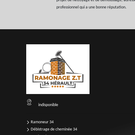
projet de nettoyage et de démoussage, adress
professionnel qui a une bonne réputation.
indisponible
Ramoneur 34
Débistrage de cheminée 34