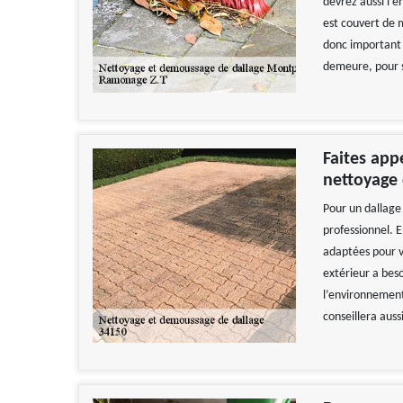
devrez aussi l’e
est couvert de m
donc important 
demeure, pour s
Faites app
nettoyage 
Pour un dallage 
professionnel. E
adaptées pour vo
extérieur a bes
l’environnement
conseillera auss