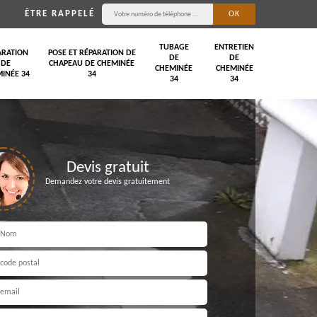
ÊTRE RAPPELÉ
TUBAGE
ENTRETIEN
ARATION
POSE ET RÉPARATION DE
DE
DE
DE
CHAPEAU DE CHEMINÉE
CHEMINÉE
CHEMINÉE
INÉE 34
34
34
34
Devis gratuit
Demandez votre devis gratuitement