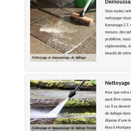
Demoussag
Vous voulez nett
nettoyage réuss
Ramonage Z.T. C'
mesure, des net
problème, nous 
réglementée, éq
beauté de votre 
Nettoyage 
Pour que votre d
peut être couve
car il va deveni
de dallage dans
dispose d’une é
êtes à Montpeyr