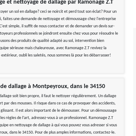
e et nettoyage de dallage par Ramonage Z.T
oyer un sol en dallage? ceci se noircit et perd tout son éclat? Pour un
i, faites une demande de nettoyage et démoussage chez l'entreprise
est simple, il suffit de nous contacter et de demander un devis sur-
toyeurs professionnels se joindront ensuite chez vous pour résoudre le
usons des produits de qualité adapté au sol, intervention bien
uipe sérieuse mais chaleureuse, avec Ramonage Z.T revivez la
extérieur, oubli les saletés, nous sommes là pour les débarrasser!
de dallage à Montpeyroux, dans le 34150
allage soit bien propre, il faut le nettoyer régulièrement. Un dallage
rt par des mousses. Il risque dans ce cas de provoquer des accidents,
r glissant. Il est alors important de le démousser. Pour un démoussage
 les règles de l’art, adressez-vous à un professionnel. Ramonage Z.T
quipe en nettoyage de dallage à qui vous pouvez vous adresser si vous
oux, dans le 34150. Pour de plus amples informations, contactez-le.