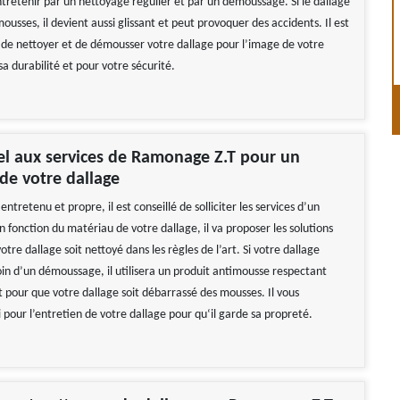
ntretenir par un nettoyage régulier et par un démoussage. Si le dallage
ousses, il devient aussi glissant et peut provoquer des accidents. Il est
de nettoyer et de démousser votre dallage pour l’image de votre
a durabilité et pour votre sécurité.
el aux services de Ramonage Z.T pour un
de votre dallage
entretenu et propre, il est conseillé de solliciter les services d’un
n fonction du matériau de votre dallage, il va proposer les solutions
tre dallage soit nettoyé dans les règles de l’art. Si votre dallage
oin d’un démoussage, il utilisera un produit antimousse respectant
 pour que votre dallage soit débarrassé des mousses. Il vous
i pour l’entretien de votre dallage pour qu‘il garde sa propreté.