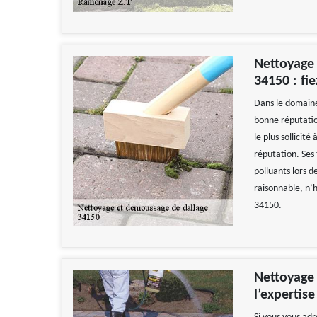
Nettoyage
34150 : fi
Dans le domaine
bonne réputatio
le plus sollicit
réputation. Ses 
polluants lors d
raisonnable, n’h
34150.
Nettoyage 
l’expertis