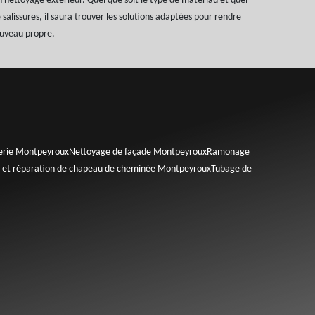
en nettoyage extérieur. Quel que soit le type de matériau et quel
 salissures, il saura trouver les solutions adaptées pour rendre
ouveau propre.
erie Montpeyroux
Nettoyage de façade Montpeyroux
Ramonage
 et réparation de chapeau de cheminée Montpeyroux
Tubage de