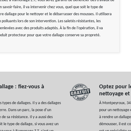
ressez à Ramonage Z.T, vous serez garanti de bénéficier des travaux de
n savoir-faire, il va intervenir chez vous, quel que soit le type de
e dallage pour le nettoyer et le débarrasser des mousses. Il utilisera
 polluants lors de son intervention. Les saletés résistantes, les
nlevées avec des produits adaptés. À la fin de l’opération, il va
oduit protecteur pour que votre dallage conserve sa propreté.
lage : fiez-vous à
Optez pour l
nettoyage e
s types de dallages. Il y a des dallages
À Montpeyroux, 341
erre. Dans un parc, la pose d’un
pour un nettoyage e
de sa résistance. Il y a aussi des
à rendre un dallage
it le type de dallage, si vous avez un
démousser, il est co