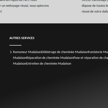
s les règles de l'art, nous
34130, Ramonage Z.T
ur un nettoyage réussi, nous opterons
dispose de toutes 
n!
réussi de votre dall
AUTRES SERVICES
Ramoneur Mudaison
Débistrage de cheminée Mudaison
Fumisterie Mu
Mudaison
Réparation de cheminée Mudaison
Pose et réparation de c
Mudaison
Entretien de cheminée Mudaison