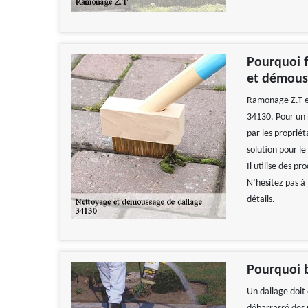
Pourquoi f
et démouss
Ramonage Z.T es
34130. Pour un 
par les propriét
solution pour l
Il utilise des 
N’hésitez pas à
détails.
Pourquoi b
Un dallage doit 