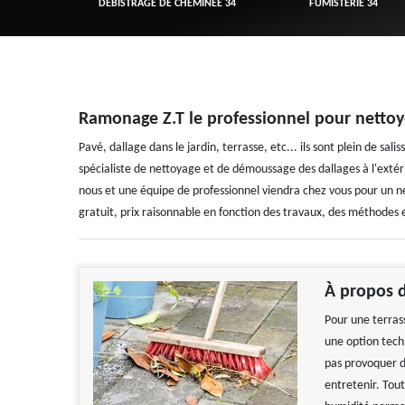
R 34
DÉBISTRAGE DE CHEMINÉE 34
FUMISTERIE 34
Ramonage Z.T le professionnel pour nettoye
Pavé, dallage dans le jardin, terrasse, etc... ils sont plein de 
spécialiste de nettoyage et de démoussage des dallages à l'extér
nous et une équipe de professionnel viendra chez vous pour un 
gratuit, prix raisonnable en fonction des travaux, des méthodes
À propos de
Pour une terrass
une option tech
pas provoquer de
entretenir. Tout