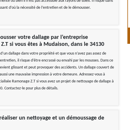
nte ou bien il n’est pas accessible aux rayons de soleil. Il risque dans
issant d’où la nécessité de l’entretien et de le démousser.
ousser votre dallage par l’entreprise
.T si vous êtes à Mudaison, dans le 34130
 d’un dallage dans votre propriété et que vous n’avez pas assez de
entretien, il risque d’être encrassé ou envahi par les mousses. Dans ce
devient glissant et peut provoquer des accidents. Un dallage couvert de
aussi une mauvaise impression à votre demeure. Adressez-vous à
écialisée Ramonage Z.T si vous avez un projet de nettoyage de dallage à
. Contactez-le pour plus de détails.
éaliser un nettoyage et un démoussage de