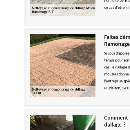
humidité permane
ce cas d’être gl
Faites dém
Ramonage Z
Si vous disposez
temps pour son 
cas, le dallage 
mousses donne 
l’entreprise sp
Mudaison, 34130
Comment r
dallage ?