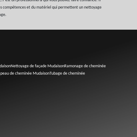
 est un professionnel à qui vous pouvez faire confiance. Il
les compétences et du matériel qui permettent un nettoyage
age.
daison
Nettoyage de façade Mudaison
Ramonage de cheminée
hapeau de cheminée Mudaison
Tubage de cheminée