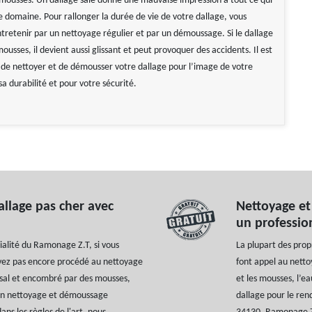
mousses. Un dallage sale donne une mauvaise impression à tout ce qui
e domaine. Pour rallonger la durée de vie de votre dallage, vous
ntretenir par un nettoyage régulier et par un démoussage. Si le dallage
ousses, il devient aussi glissant et peut provoquer des accidents. Il est
de nettoyer et de démousser votre dallage pour l’image de votre
a durabilité et pour votre sécurité.
llage pas cher avec
Nettoyage et
un professi
ialité du Ramonage Z.T, si vous
La plupart des prop
avez pas encore procédé au nettoyage
font appel au netto
s sal et encombré par des mousses,
et les mousses, l’ea
un nettoyage et démoussage
dallage pour le ren