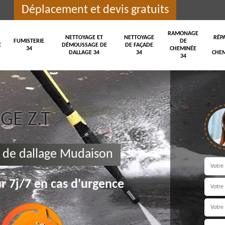
Déplacement et devis gratuits
RAMONAGE
NETTOYAGE ET
NETTOYAGE
RÉP
FUMISTERIE
DE
E
DÉMOUSSAGE DE
DE FAÇADE
34
CHEMINÉE
DALLAGE 34
34
CHEM
34
E Z.T
 de dallage Mudaison
r 7j/7 en cas d'urgence