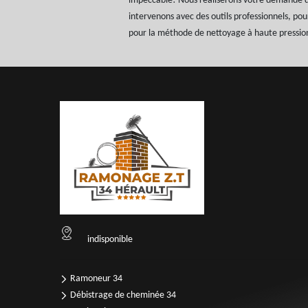
impeccable! Nous réaliserons votre demande dan
intervenons avec des outils professionnels, po
pour la méthode de nettoyage à haute pressio
indisponible
Ramoneur 34
Débistrage de cheminée 34