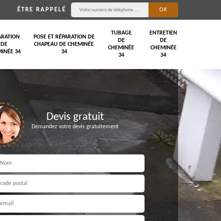
ÊTRE RAPPELÉ
TUBAGE
ENTRETIEN
ARATION
POSE ET RÉPARATION DE
DE
DE
DE
CHAPEAU DE CHEMINÉE
CHEMINÉE
CHEMINÉE
INÉE 34
34
34
34
Devis gratuit
Demandez votre devis gratuitement