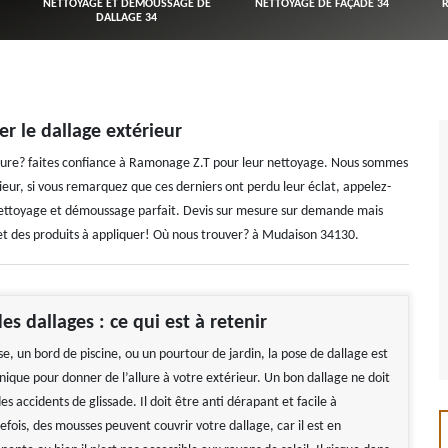
NETTOYAGE ET DÉMOUSSAGE DE
NETTOYAGE DE FAÇADE 34
DALLAGE 34
r le dallage extérieur
salissure? faites confiance à Ramonage Z.T pour leur nettoyage. Nous sommes
ieur, si vous remarquez que ces derniers ont perdu leur éclat, appelez-
nettoyage et démoussage parfait. Devis sur mesure sur demande mais
 et des produits à appliquer! Où nous trouver? à Mudaison 34130.
s dallages : ce qui est à retenir
e, un bord de piscine, ou un pourtour de jardin, la pose de dallage est
nique pour donner de l’allure à votre extérieur. Un bon dallage ne doit
s accidents de glissade. Il doit être anti dérapant et facile à
efois, des mousses peuvent couvrir votre dallage, car il est en