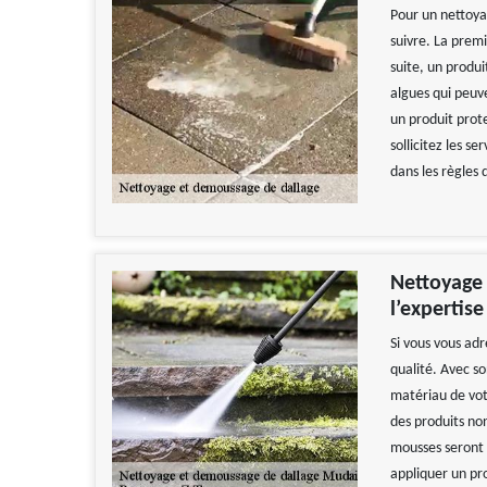
Pour un nettoyag
suivre. La premi
suite, un produ
algues qui peuve
un produit prot
sollicitez les s
dans les règles d
Nettoyage 
l’expertis
Si vous vous ad
qualité. Avec so
matériau de votr
des produits non
mousses seront e
appliquer un pr