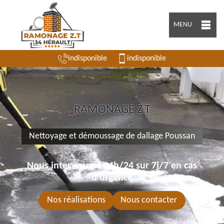
MENU
indisponible
indisponible
RAMONAGE Z.T
Nettoyage et démoussage de dallage Poussan
Nous intervenons 24h/24 sur 7j/7 en cas
d'urgence
Nos réalisations
Nous contacter