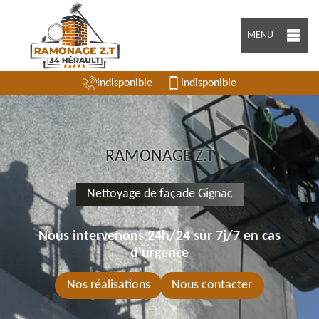
MENU
indisponible
indisponible
RAMONAGE Z.T
Nettoyage de façade Gignac
Nous intervenons 24h/24 sur 7j/7 en cas
d'urgence
Nos réalisations
Nous contacter