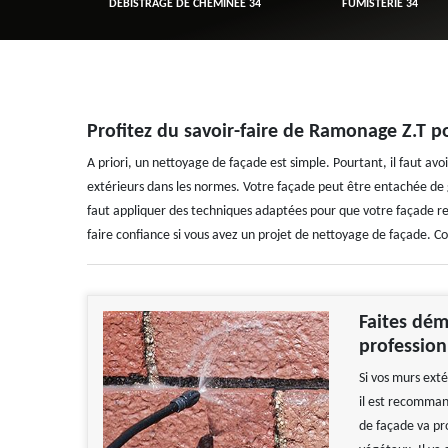
R 34
DÉBISTRAGE DE CHEMINÉE 34
FUMISTERIE 34
Profitez du savoir-faire de Ramonage Z.T 
A priori, un nettoyage de façade est simple. Pourtant, il faut avo
extérieurs dans les normes. Votre façade peut être entachée de gra
faut appliquer des techniques adaptées pour que votre façade re
faire confiance si vous avez un projet de nettoyage de façade. C
Faites dém
profession
Si vos murs exté
il est recomman
de façade va pr