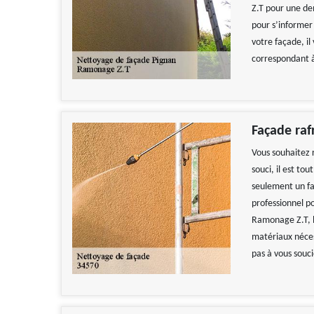
Z.T pour une de
pour s’informer
votre façade, il
correspondant à
Façade raf
Vous souhaitez 
souci, il est t
seulement un faç
professionnel p
Ramonage Z.T, l
matériaux néces
pas à vous souci