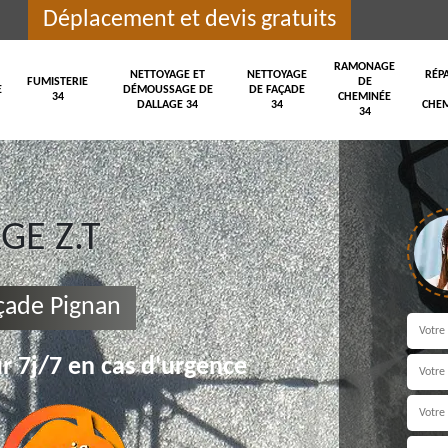
Déplacement et devis gratuits
RAMONAGE
NETTOYAGE ET
NETTOYAGE
RÉP
FUMISTERIE
DE
E
DÉMOUSSAGE DE
DE FAÇADE
34
CHEMINÉE
DALLAGE 34
34
CHEM
34
E Z.T
çade Pignan
r 7j/7 en cas d'urgence