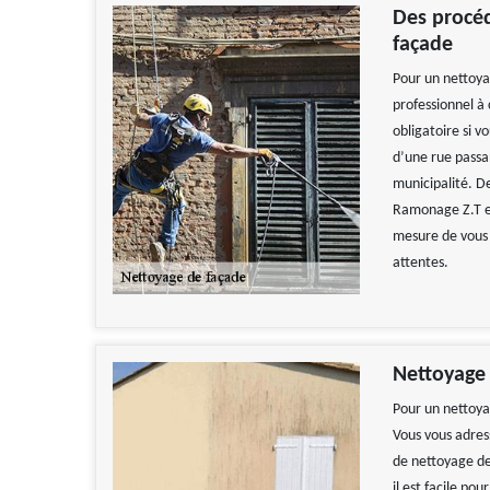
Des procéd
façade
Pour un nettoya
professionnel à
obligatoire si v
d’une rue passan
municipalité. De
Ramonage Z.T es
mesure de vous a
attentes.
Nettoyage 
Pour un nettoya
Vous vous adress
de nettoyage de
il est facile po