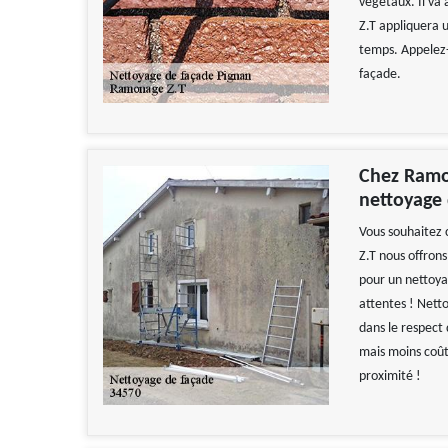
végétaux. Il va
Z.T appliquera 
temps. Appelez-l
façade.
Chez Ramo
nettoyage 
Vous souhaitez 
Z.T nous offrons
pour un nettoya
attentes ! Netto
dans le respect 
mais moins coû
proximité !