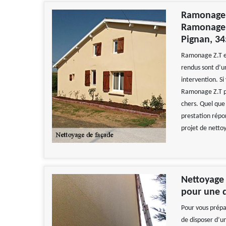
Ramonage Z
Ramonage 
Pignan, 3
Ramonage Z.T es
rendus sont d’u
intervention. S
Ramonage Z.T pou
chers. Quel que 
prestation répo
projet de netto
Nettoyage 
pour une 
Pour vous prépa
de disposer d’u