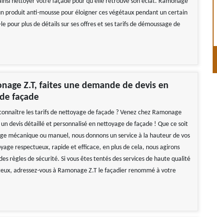
 ainsi nettoyer votre façade pour qu‘elle retrouve son éclat. Ramonage
un produit anti-mousse pour éloigner ces végétaux pendant un certain
e pour plus de détails sur ses offres et ses tarifs de démoussage de
nage Z.T, faites une demande de devis en
de façade
connaître les tarifs de nettoyage de façade ? Venez chez Ramonage
 un devis détaillé et personnalisé en nettoyage de façade ! Que ce soit
ge mécanique ou manuel, nous donnons un service à la hauteur de vos
yage respectueux, rapide et efficace, en plus de cela, nous agirons
des règles de sécurité. Si vous êtes tentés des services de haute qualité
teux, adressez-vous à Ramonage Z.T le façadier renommé à votre