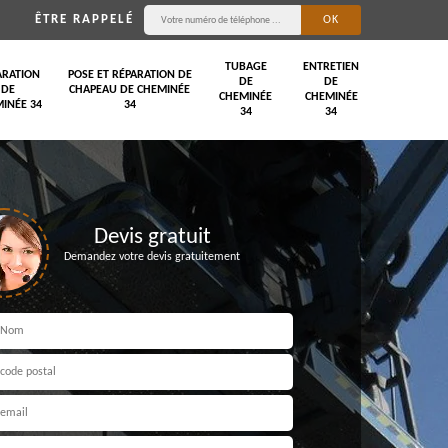
ÊTRE RAPPELÉ
TUBAGE
ENTRETIEN
ARATION
POSE ET RÉPARATION DE
DE
DE
DE
CHAPEAU DE CHEMINÉE
CHEMINÉE
CHEMINÉE
INÉE 34
34
34
34
Devis gratuit
Demandez votre devis gratuitement