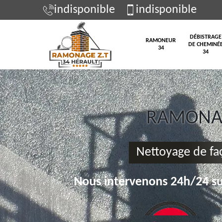
indisponible
indisponible
DÉBISTRAGE
RAMONEUR
DE CHEMINÉ
34
34
RAMONAG
Nettoyage de fa
Nous intervenons 24h/24 su