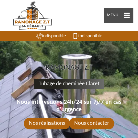
MENU
indisponible
indisponible
RAMONAGE Z.T
Tubage de cheminée Claret
Nous intervenons 24h/24 sur 7j/7 en cas
d'urgence
Nos réalisations
Nous contacter