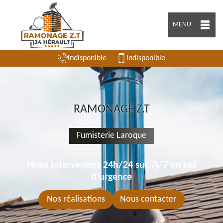
MENU
indisponible
indisponible
RAMONAGE Z.T
Fumisterie Laroque
Nous intervenons 24h/24 sur 7j/7 en cas
d'urgence
Nos réalisations
Nous contacter