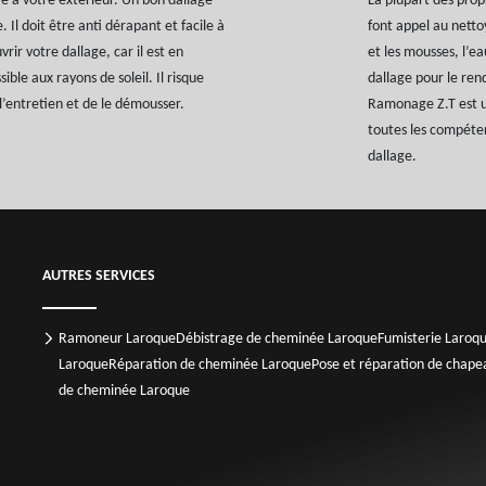
re à votre extérieur. Un bon dallage
La plupart des prop
 Il doit être anti dérapant et facile à
font appel au netto
rir votre dallage, car il est en
et les mousses, l’ea
ble aux rayons de soleil. Il risque
dallage pour le ren
 l’entretien et de le démousser.
Ramonage Z.T est un
toutes les compéte
dallage.
AUTRES SERVICES
Ramoneur Laroque
Débistrage de cheminée Laroque
Fumisterie Laroq
Laroque
Réparation de cheminée Laroque
Pose et réparation de chap
de cheminée Laroque