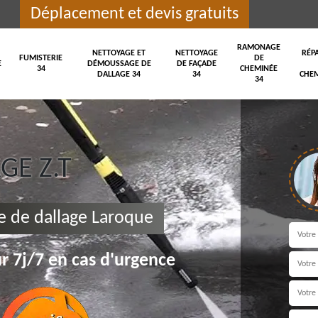
Déplacement et devis gratuits
RAMONAGE
NETTOYAGE ET
NETTOYAGE
RÉP
FUMISTERIE
DE
E
DÉMOUSSAGE DE
DE FAÇADE
34
CHEMINÉE
DALLAGE 34
34
CHEM
34
E Z.T
 de dallage Laroque
r 7j/7 en cas d'urgence