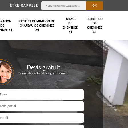
ÊTRE RAPPELÉ
TUBAGE
ENTRETIEN
ARATION
POSE ET RÉPARATION DE
DE
DE
DE
CHAPEAU DE CHEMINÉE
CHEMINÉE
CHEMINÉE
INÉE 34
34
34
34
Devis gratuit
Demandez votre devis gratuitement