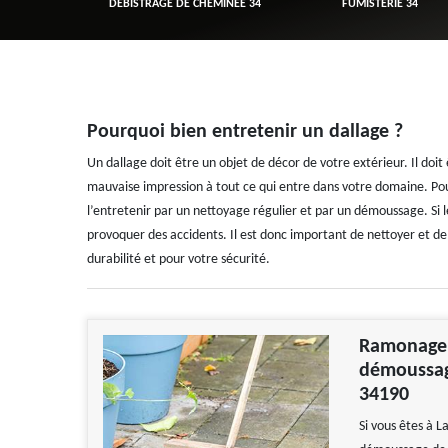
R 34
DÉBISTRAGE DE CHEMINÉE 34
FUMISTERIE 34
Pourquoi bien entretenir un dallage ?
Un dallage doit être un objet de décor de votre extérieur. Il do
mauvaise impression à tout ce qui entre dans votre domaine. Pour
l’entretenir par un nettoyage régulier et par un démoussage. Si le
provoquer des accidents. Il est donc important de nettoyer et d
durabilité et pour votre sécurité.
Ramonage Z
démoussage
34190
Si vous êtes à 