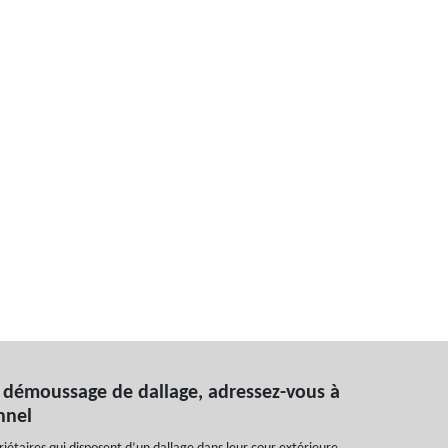
 démoussage de dallage, adressez-vous à
onnel