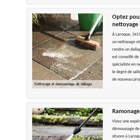
Optez pour
nettoyage
À Laroque, 3419
un nettoyage et
rendre un dallag
est conseillé de
spécialiste en n
le degré de sali
de nouveau pro
Ramonage Z
Vivez une expér
démoussage de d
situons à Laroq