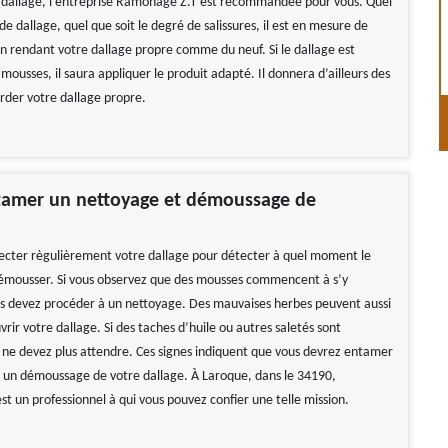
dallage, l’entreprise Ramonage Z.T est recommandée pour vous. Quel
 de dallage, quel que soit le degré de salissures, il est en mesure de
en rendant votre dallage propre comme du neuf. Si le dallage est
mousses, il saura appliquer le produit adapté. Il donnera d’ailleurs des
arder votre dallage propre.
amer un nettoyage et démoussage de
ecter règulièrement votre dallage pour détecter à quel moment le
démousser. Si vous observez que des mousses commencent à s’y
s devez procéder à un nettoyage. Des mauvaises herbes peuvent aussi
rir votre dallage. Si des taches d’huile ou autres saletés sont
 ne devez plus attendre. Ces signes indiquent que vous devrez entamer
 un démoussage de votre dallage. À Laroque, dans le 34190,
t un professionnel à qui vous pouvez confier une telle mission.