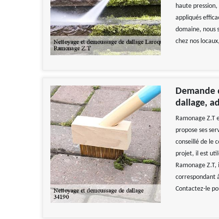
haute pression, 
appliqués effic
domaine, nous s
chez nos locaux
Demande d
dallage, a
Ramonage Z.T es
propose ses serv
conseillé de le 
projet, il est ut
Ramonage Z.T, il
correspondant à
Contactez-le pou