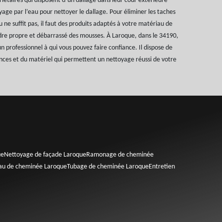
riétaires qui disposent d’un dallage dans leur cour extérieure
yage par l’eau pour nettoyer le dallage. Pour éliminer les taches
u ne suffit pas, il faut des produits adaptés à votre matériau de
dre propre et débarrassé des mousses. À Laroque, dans le 34190,
 professionnel à qui vous pouvez faire confiance. Il dispose de
nces et du matériel qui permettent un nettoyage réussi de votre
ue
Nettoyage de façade Laroque
Ramonage de cheminée
eau de cheminée Laroque
Tubage de cheminée Laroque
Entretien