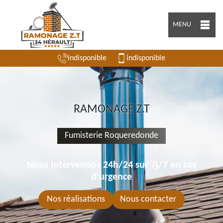
MENU
indisponible
indisponible
RAMONAGE Z.T
Fumisterie Roqueredonde
Nous intervenons 24h/24 sur 7j/7 en cas
d'urgence
Nos réalisations
Nous contacter