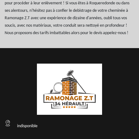
pour procéder à leur enlèvement ! Si vous êtes à Roqueredonde ou dans
ses alentours, n'hésitez pas à confier le debistrage de votre cheminée à
Ramonage Z.T avec une expérience de dizaine d'années, oubli tous vos
soucis, avec nos matériaux, votre conduit sera nettoyé en profondeur !
Nous proposons des tarifs imbattables alors pour le devis appelez-nous !
indisponible