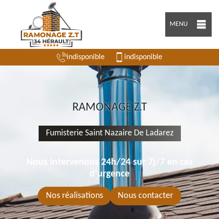
MENU
indisponible
indisponible
RAMONAGE Z.T
Fumisterie Saint Nazaire De Ladarez
Nous intervenons 24h/24 sur 7j/7 en cas
d'urgence
Nos réalisations
Nous contacter