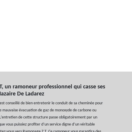
, un ramoneur professionnel qui casse ses
Nazaire De Ladarez
l est conseillé de bien entretenir le conduit de sa cheminée pour
 de mauvaise évacuation de gaz de monoxyde de carbone ou
L’entretien de cette structure passe obligatoirement par un
e vous puissiez profiter d’un service digne d’un véritable
entez-vous vers Ramonage Z.T. Ce ramoneur vous garantira des