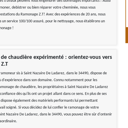
les travaux peuvent vous engendrer des dommages importants ! Aussi
amoner, debistrer ou bien réparer votre cheminée, nous vous
restations du Ramonage Z.T! Avec des expériences de 20 ans, nous
s un service 100/100 assuré, pour le nettoyage, nous établirons un
amonage !
de chaudière expérimenté : orientez-vous vers
Z.T
amoneur sis à Saint Nazaire De Ladarez, dans le 34490, dispose de
es d'expérience dans son domaine. Connu notamment pour les
amonage de chaudière, les propriétaires à Saint Nazaire De Ladarez
 confiance dès qu'ils ont un projet allant dans ce sens. En plus de ses
 dispose également des matériels performants lui permettant
vail soigné. Si vous décidez de lui confier le ramonage de votre
aint Nazaire De Ladarez, dans le 34490, vous pouvez être sûr d'ontenir
aordinaire.