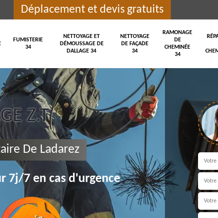
Déplacement et devis gratuits
RAMONAGE
NETTOYAGE ET
NETTOYAGE
RÉP
FUMISTERIE
DE
E
DÉMOUSSAGE DE
DE FAÇADE
34
CHEMINÉE
DALLAGE 34
34
CHEM
34
E Z.T
aire De Ladarez
r 7j/7 en cas d'urgence