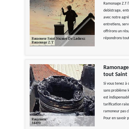
Ramonage Z.T l'
debistrage, entr
avec notre agré
entretiens, ser
offrirons un ré
répondrons tout
Ramonage Z
tout Saint
Si vous tenez à
sans problème l
est indispensabl
tarification rai
ramoneur pas ch
Pour en savoir p