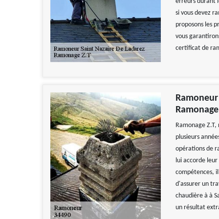
erreurs durant 
si vous devez r
proposons les p
vous garantiron
certificat de r
Ramoneur 
Ramonage 
Ramonage Z.T, r
plusieurs anné
opérations de r
lui accorde leur
compétences, il
d'assurer un tra
chaudière à à S
un résultat extr