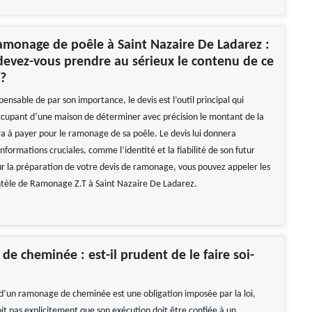
amonage de poêle à Saint Nazaire De Ladarez :
evez-vous prendre au sérieux le contenu de ce
?
nsable de par son importance, le devis est l’outil principal qui
ccupant d’une maison de déterminer avec précision le montant de la
ra à payer pour le ramonage de sa poêle. Le devis lui donnera
formations cruciales, comme l’identité et la fiabilité de son futur
ur la préparation de votre devis de ramonage, vous pouvez appeler les
ntèle de Ramonage Z.T à Saint Nazaire De Ladarez.
e cheminée : est-il prudent de le faire soi-
n d’un ramonage de cheminée est une obligation imposée par la loi,
oit pas explicitement que son exécution doit être confiée à un