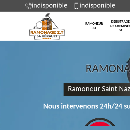
indisponible
indisponible
DÉBISTRAGE
RAMONEUR
DE CHEMINÉ
34
34
RAMONAG
Ramoneur Saint Naz
Nous intervenons 24h/24 su