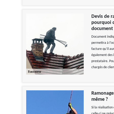
Devis de r
pourquoi d
document 
Document indispe
permettra à l’o
facture qu’il au
également des in
prestataire. Po
chargés de clie
Ramonage d
même ?
Si la réalisatio
celle-ci ne prév