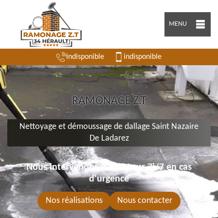
MENU
indisponible
indisponible
RAMONAGE Z.T
Nettoyage et démoussage de dallage Saint Nazaire
De Ladarez
Nous intervenons 24h/24 sur 7j/7 en cas
d'urgence
Nos réalisations
Nous contacter