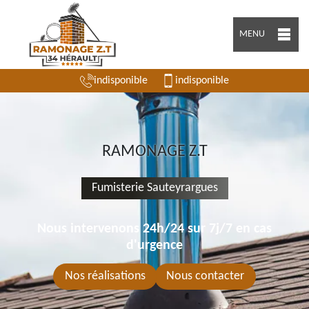
MENU
indisponible
indisponible
RAMONAGE Z.T
Fumisterie Sauteyrargues
Nous intervenons 24h/24 sur 7j/7 en cas
d'urgence
Nos réalisations
Nous contacter