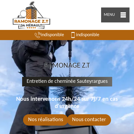
MENU
indisponible
indisponible
RAMONAGE Z.T
Entretien de cheminée Sauteyrargues
Nous intervenons 24h/24 sur 7j/7 en cas
d'urgence
Nos réalisations
Nous contacter