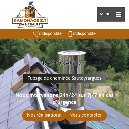
MENU
indisponible
indisponible
RAMONAGE Z.T
Tubage de cheminée Sauteyrargues
Nous intervenons 24h/24 sur 7j/7 en cas
d'urgence
Nos réalisations
Nous contacter