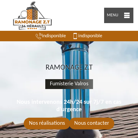
MENU
indisponible
indisponible
RAMONAGE Z.T
Fumisterie Valros
Nous intervenons 24h/24 sur 7j/7 en cas
d'urgence
Nos réalisations
Nous contacter