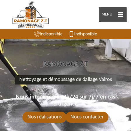
MENU
indisponible
indisponible
RAMONAGE Z.T
Nettoyage et démoussage de dallage Valros
Nous intervenons 24h/24 sur 7j/7 en cas
d'urgence
Nos réalisations
Nous contacter