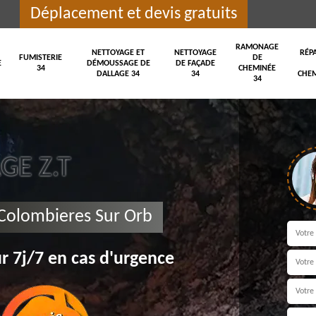
Déplacement et devis gratuits
RAMONAGE
NETTOYAGE ET
NETTOYAGE
RÉP
FUMISTERIE
DE
E
DÉMOUSSAGE DE
DE FAÇADE
34
CHEMINÉE
DALLAGE 34
34
CHEM
34
E Z.T
Colombieres Sur Orb
r 7j/7 en cas d'urgence