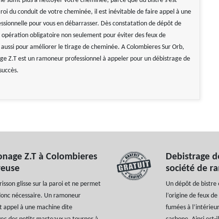
e suffit plus à nettoyer votre cheminée, parce que du bistre s’est
roi du conduit de votre cheminée, il est inévitable de faire appel à une
essionnelle pour vous en débarrasser. Dès constatation de dépôt de
e opération obligatoire non seulement pour éviter des feux de
aussi pour améliorer le tirage de cheminée. A Colombieres Sur Orb,
 Z.T est un ramoneur professionnel à appeler pour un débistrage de
succès.
onage Z.T à Colombieres
Debistrage d
reuse
société de r
isson glisse sur la paroi et ne permet
Un dépôt de bistre
t donc nécessaire. Un ramoneur
l’origine de feux d
 appel à une machine dite
fumées à l’intérieu