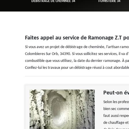
R 34
DÉBISTRAGE DE CHEMINÉE 34
FUMISTERIE 34
Faites appel au service de Ramonage Z.T p
Si vous avez un projet de débistrage de cheminée, l’artisan ram
Colombieres Sur Orb, 34390. Si vous sollicitez ses services, il va
combustible que vous utilisez, la date du dernier ramonage. À par
Confiez-lui les travaux pour un débistrage réussi à cout abordabl
Peut-on év
Selon les profess
bien sec comme 
faut aussi respe
de chauffage et