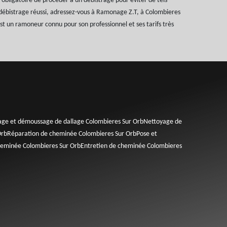
l obligatoire de procéder à un débistrage pour éviter de tels
 débistrage réussi, adressez-vous à Ramonage Z.T, à Colombieres
st un ramoneur connu pour son professionnel et ses tarifs très
age et démoussage de dallage Colombieres Sur Orb
Nettoyage de
Orb
Réparation de cheminée Colombieres Sur Orb
Pose et
eminée Colombieres Sur Orb
Entretien de cheminée Colombieres