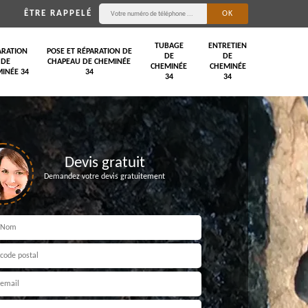
ÊTRE RAPPELÉ
TUBAGE
ENTRETIEN
ARATION
POSE ET RÉPARATION DE
DE
DE
DE
CHAPEAU DE CHEMINÉE
CHEMINÉE
CHEMINÉE
INÉE 34
34
34
34
Devis gratuit
Demandez votre devis gratuitement