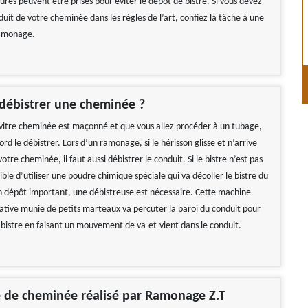
sures peuvent être prises pour éviter le dépôt de bistre. Si vous devez
duit de votre cheminée dans les règles de l’art, confiez la tâche à une
ramonage.
ébistrer une cheminée ?
e vitre cheminée est maçonné et que vous allez procéder à un tubage,
rd le débistrer. Lors d’un ramonage, si le hérisson glisse et n’arrive
otre cheminée, il faut aussi débistrer le conduit. Si le bistre n’est pas
ssible d’utiliser une poudre chimique spéciale qui va décoller le bistre du
n dépôt important, une débistreuse est nécessaire. Cette machine
tative munie de petits marteaux va percuter la paroi du conduit pour
e bistre en faisant un mouvement de va-et-vient dans le conduit.
 de cheminée réalisé par Ramonage Z.T