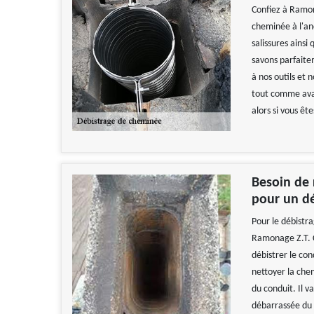
Confiez à Ramon
cheminée à l'an
salissures ainsi
savons parfaite
à nos outils et 
tout comme avan
alors si vous êt
Besoin de
pour un d
Pour le débistr
Ramonage Z.T. C
débistrer le co
nettoyer la che
du conduit. Il 
débarrassée du b