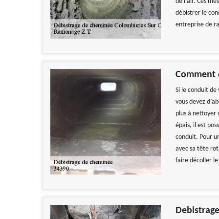
de l’air. Ces me
débistrer le con
entreprise de 
Comment d
Si le conduit d
vous devez d’abo
plus à nettoyer v
épais, il est po
conduit. Pour u
avec sa tête ro
faire décoller l
Debistrage