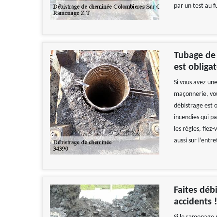
par un test au 
Tubage de 
est obligat
Si vous avez un
maçonnerie, vou
débistrage est o
incendies qui pa
les règles, fiez
aussi sur l’entr
Faites déb
accidents 