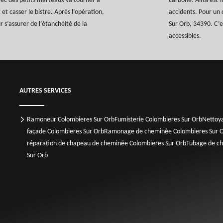
ec des petits marteaux va tourner à
carbone. Ainsi est-i
et casser le bistre. Après l’opération,
accidents. Pour un
 s’assurer de l’étanchéité de la
Sur Orb, 34390. C’e
accessibles.
AUTRES SERVICES
Ramoneur Colombieres Sur Orb
Fumisterie Colombieres Sur Orb
Nettoy
façade Colombieres Sur Orb
Ramonage de cheminée Colombieres Sur 
réparation de chapeau de cheminée Colombieres Sur Orb
Tubage de ch
Sur Orb