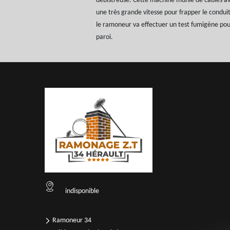
débistreuse. Cette machine munie de câbles av
une très grande vitesse pour frapper le conduit 
le ramoneur va effectuer un test fumigène pour
paroi.
indisponible
Ramoneur 34