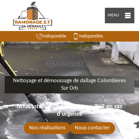
MENU
indisponible
indisponible
RAMONAGE Z.T
Nettoyage et démoussage de dallage Colombieres
Sur Orb
Nous intervenons 24h/24 sur 7j/7 en cas
d'urgence
Nos réalisations
Nous contacter