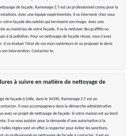
ettoyage de façade, Ramonage Z.T est un professionnel connu pour la
restations. Avec une équipe expérimentée, il va intervenir chez vous
r votre façade des saletés qui ternissent son image. Avec une
e au matériau de votre façade, il va la nettoyer des graffitis ou
ues à la pollution. Pour un nettoyage de façade réussi, vous n’avez
r. Il va évaluer l’état de vos murs extérieurs et va proposer le devis
 son intervention. Contactez-le.
ures à suivre en matière de nettoyage de
ge de façade à {ville, dans le 34390, Ramonage Z.T est un
 contacter. Il vous accompagnera dans la démarche administrative
ous avez un projet de nettoyage de façade. Si votre maison est au bord
te, il va vous assister pour la demande d’une autorisation à la
 telles règles sont en effet à respecter pour éviter les sanctions.
t un professionnel en nettoyage de façade à contacter. Il est en