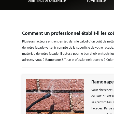
R 34
DÉBISTRAGE DE CHEMINÉE 34
FUMISTERIE 34
Comment un professionnel établit-il les co
Plusieurs facteurs entrent en jeu dans le calcul d’un coût de net
de votre façade va tenir compte de la superficie de votre façade.
matériau de votre façade, il optera pour le bon choix en techniq
adressez-vous à Ramonage Z.T, un professionnel reconnu à Colo
Ramonage Z
Vous cherchez u
de l'art ? C'est
ses proximités,
façades. Parce q