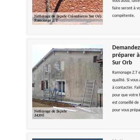
vous aussi, fait
faire seront à v
compétente.
Demandez 
préparer à
Sur Orb
Ramonage Z.T es
qualité. Si vous
à contacter. Fai
pour que votre f
est conseillé de
pour vous prépa