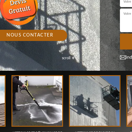
NOUS CONTACTER
in
scroll