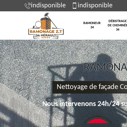
indisponible
indisponible
DÉBISTRAGE
RAMONEUR
DE CHEMINÉ
34
34
RAMONAG
Nettoyage de façade C
Nous intervenons 24h/24 su