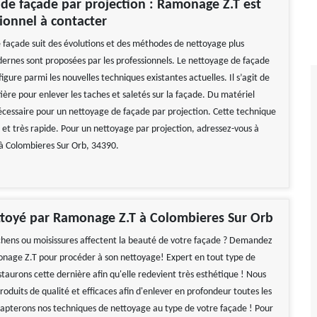
de façade par projection : Ramonage Z.T est
ionnel à contacter
 façade suit des évolutions et des méthodes de nettoyage plus
dernes sont proposées par les professionnels. Le nettoyage de façade
figure parmi les nouvelles techniques existantes actuelles. Il s’agit de
ière pour enlever les taches et saletés sur la façade. Du matériel
écessaire pour un nettoyage de façade par projection. Cette technique
e et très rapide. Pour un nettoyage par projection, adressez-vous à
à Colombieres Sur Orb, 34390.
ttoyé par Ramonage Z.T à Colombieres Sur Orb
chens ou moisissures affectent la beauté de votre façade ? Demandez
onage Z.T pour procéder à son nettoyage! Expert en tout type de
taurons cette dernière afin qu'elle redevient très esthétique ! Nous
produits de qualité et efficaces afin d'enlever en profondeur toutes les
dapterons nos techniques de nettoyage au type de votre façade ! Pour