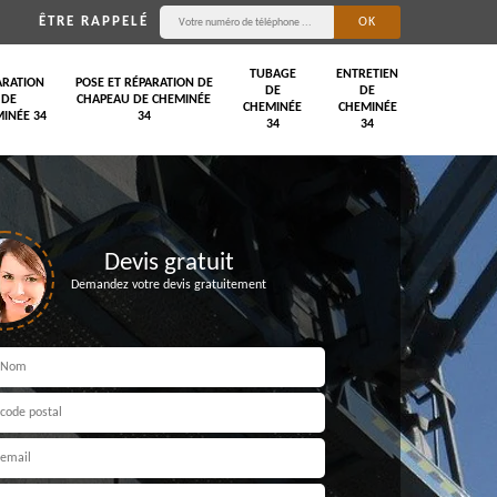
ÊTRE RAPPELÉ
TUBAGE
ENTRETIEN
ARATION
POSE ET RÉPARATION DE
DE
DE
DE
CHAPEAU DE CHEMINÉE
CHEMINÉE
CHEMINÉE
INÉE 34
34
34
34
Devis gratuit
Demandez votre devis gratuitement