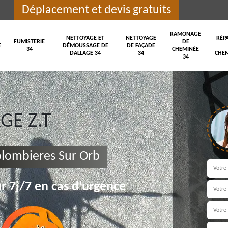
Déplacement et devis gratuits
RAMONAGE
NETTOYAGE ET
NETTOYAGE
RÉP
FUMISTERIE
DE
E
DÉMOUSSAGE DE
DE FAÇADE
34
CHEMINÉE
DALLAGE 34
34
CHEM
34
E Z.T
olombieres Sur Orb
r 7j/7 en cas d'urgence