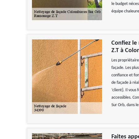
le budget néces
équipe chaleure
Confiez le
Z.T à Colo
Les propriétair
façade. Les plus
confiance et fon
de façade à réal
‘client}. Il vous
accessibles. Co
Sur Orb, dans l
Faites app