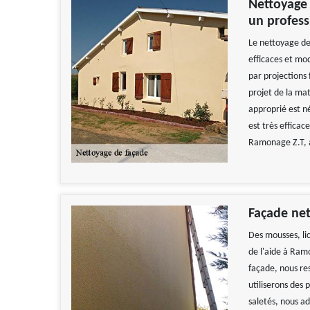
Nettoyage 
un profess
Le nettoyage de
efficaces et mo
par projections 
projet de la mat
approprié est n
est très efficac
Ramonage Z.T, 
Façade ne
Des mousses, li
de l'aide à Ram
façade, nous res
utiliserons des 
saletés, nous a