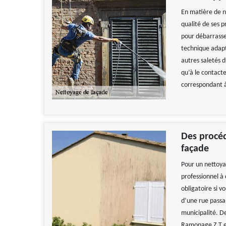
En matière de n
qualité de ses p
pour débarrasse
technique adapté
autres saletés d
qu’à le contacte
correspondant à
Des procéd
façade
Pour un nettoya
professionnel à
obligatoire si v
d’une rue passan
municipalité. De
Ramonage Z.T es