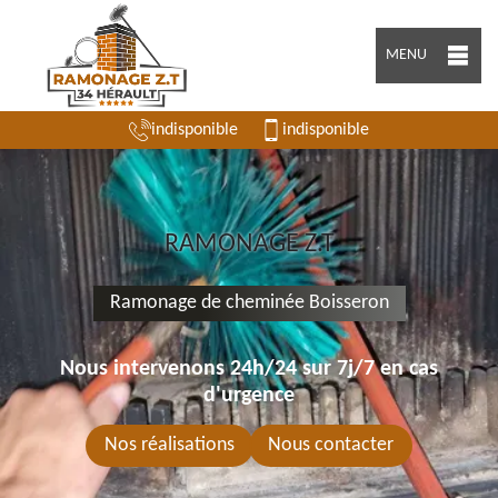
MENU
indisponible
indisponible
RAMONAGE Z.T
Ramonage de cheminée Boisseron
Nous intervenons 24h/24 sur 7j/7 en cas
d'urgence
Nos réalisations
Nous contacter