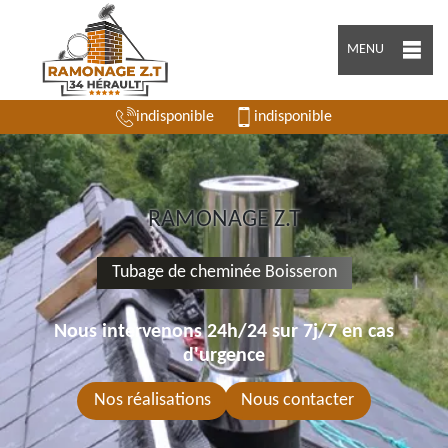
MENU
indisponible
indisponible
RAMONAGE Z.T
Tubage de cheminée Boisseron
Nous intervenons 24h/24 sur 7j/7 en cas
d'urgence
Nos réalisations
Nous contacter