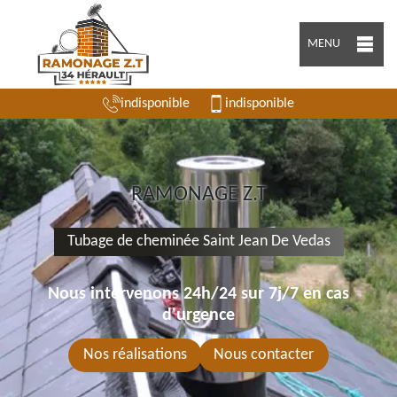
MENU
indisponible
indisponible
RAMONAGE Z.T
Tubage de cheminée Saint Jean De Vedas
Nous intervenons 24h/24 sur 7j/7 en cas
d'urgence
Nos réalisations
Nous contacter