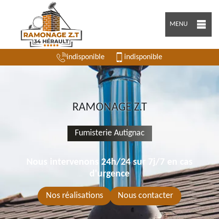
MENU
indisponible
indisponible
RAMONAGE Z.T
Fumisterie Autignac
Nous intervenons 24h/24 sur 7j/7 en cas
d'urgence
Nos réalisations
Nous contacter