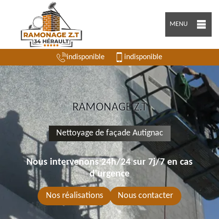
MENU
indisponible
indisponible
RAMONAGE Z.T
Nettoyage de façade Autignac
Nous intervenons 24h/24 sur 7j/7 en cas
d'urgence
Nos réalisations
Nous contacter